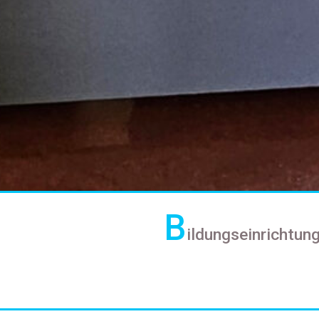
B
ildungseinrichtun