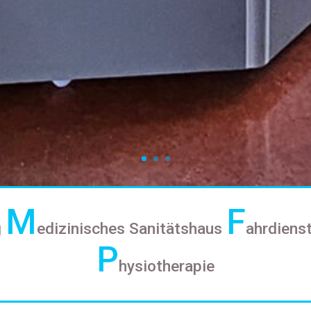
M
F
g
edizinisches Sanitätshaus
ahrdiens
P
hysiotherapie